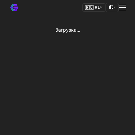
🌓
🇷🇺
RU
▼
▼
Загрузка...