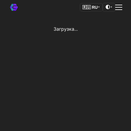
🌓
🇷🇺
RU
▼
▼
Загрузка...