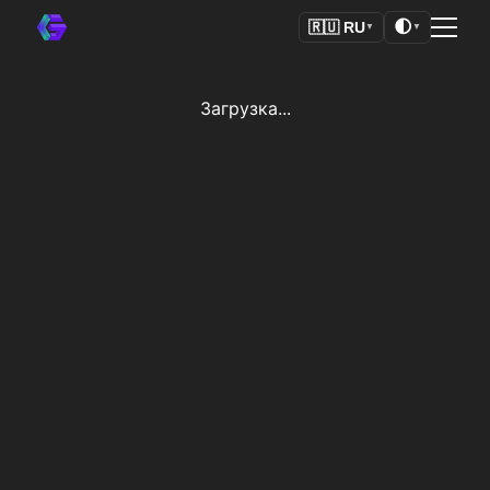
🌓
🇷🇺
RU
▼
▼
Загрузка...