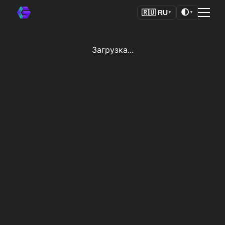
🌓
🇷🇺
RU
▼
▼
Загрузка...