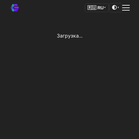
🌓
🇷🇺
RU
▼
▼
Загрузка...