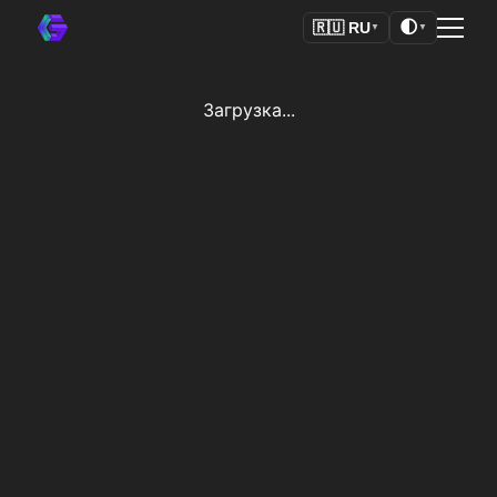
🌓
🇷🇺
RU
▼
▼
Загрузка...