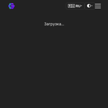
🌓
🇷🇺
RU
▼
▼
Загрузка...